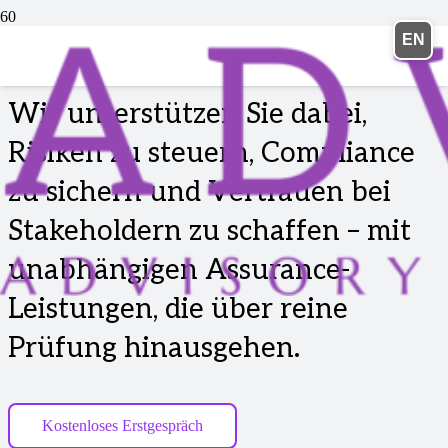
EN
ASSURANCE
Wir unterstützen Sie dabei,
Risiken zu steuern, Compliance
zu sichern und Vertrauen bei
Stakeholdern zu schaffen – mit
unabhängigen Assurance-
Leistungen, die über reine
Prüfung hinausgehen.
Kostenloses Erstgespräch