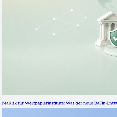
MaRisk für Wertpapierinstitute: Was der neue BaFin-Ent